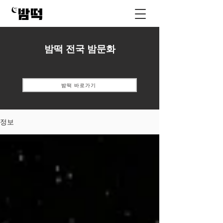
밤떡 전국 밤문화
밤떡 바로가기
정보