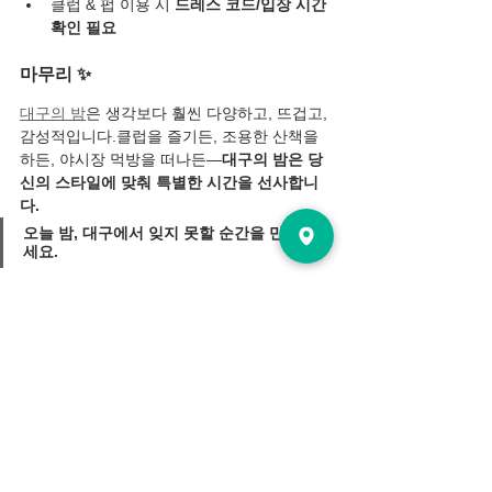
클럽 & 펍 이용 시 
드레스 코드/입장 시간 
확인 필요
마무리 ✨
대구의 밤
은 생각보다 훨씬 다양하고, 뜨겁고, 
감성적입니다.클럽을 즐기든, 조용한 산책을 
하든, 야시장 먹방을 떠나든—
대구의 밤은 당
신의 스타일에 맞춰 특별한 시간을 선사합니
다.
오늘 밤, 대구에서 잊지 못할 순간을 만들어보
세요.
#대구밤문화
#대구클럽추천
#수성못야경
#김
광석거리
#서문시장야시장
#앞산루프탑
#대
구데이트코스
#대구야경명소
#대구감성술집
#대구혼술