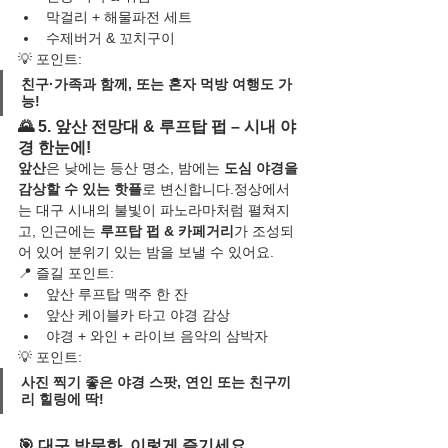
막걸리 + 해물파전 세트
수제버거 & 꼬치구이
💡 포인트:
친구·가족과 함께, 또는 혼자 먹방 여행도 가
능!
🌄 5. 앞산 전망대 & 루프탑 펍 – 시내 야
경 한눈에!
앞산
은 낮에는 등산 명소, 밤에는 
도심 야경을 
감상할 수 있는 핫플
로 변신합니다.정상에서
는 대구 시내의 불빛이 파노라마처럼 펼쳐지
고, 인근에는 
루프탑 펍 & 카페거리
가 조성되
어 있어 분위기 있는 밤을 보낼 수 있어요.
📍 즐길 포인트:
앞산 루프탑 맥주 한 잔
앞산 케이블카 타고 야경 감상
야경 + 와인 + 라이브 음악의 삼박자
💡 포인트:
사진 찍기 좋은 야경 스팟, 연인 또는 친구끼
리 힐링에 딱!
🎯 대구 밤문화, 이렇게 즐기세요