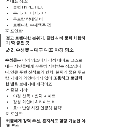
📍 대표 장소:
클럽 HYPE, HEX
무라카미 이자카야
루프탑 칵테일 바
트렌디한 수제맥주 펍
💡 포인트:
젊고 트렌디한 분위기, 클럽 & 바 문화 체험하
기 딱 좋은 곳
🌙 2. 수성못 – 대구 대표 야경 명소
수성못
은 야경 명소이자 감성 데이트 코스로 
대구 시민들에게 꾸준히 사랑받는 장소입니
다.연못 주변 산책로와 벤치, 분위기 좋은 루프
탑 카페와 와인바까지 있어 
조용하고 로맨틱
한 밤
을 보내기에 제격이죠.
📍 즐길 거리:
야경 산책 + 벤치 데이트
감성 와인바 & 라이브 바
호수 반영 사진 인생샷 찰칵!
💡 포인트:
커플에게 강력 추천, 혼자서도 힐링 가능한 야
경 코스