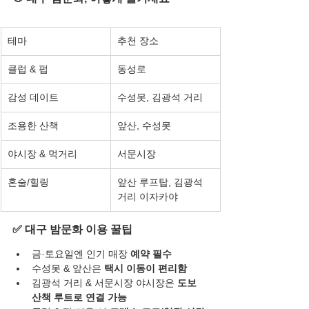
테마
추천 장소
클럽 & 펍
동성로
감성 데이트
수성못, 김광석 거리
조용한 산책
앞산, 수성못
야시장 & 먹거리
서문시장
혼술/힐링
앞산 루프탑, 김광석 
거리 이자카야
✅ 대구 밤문화 이용 꿀팁
금·토요일엔 인기 매장 
예약 필수
수성못 & 앞산은 
택시 이동이 편리함
김광석 거리 & 서문시장 야시장은 
도보 
산책 루트로 연결 가능