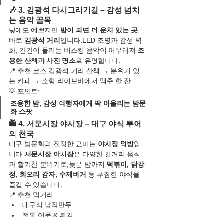
🎶 3. 김광석 다시그리기길 – 감성 넘치
는 음악 골목
낮에도 예쁘지만 
밤이 되면 더 운치 있는 곳
, 
바로 
김광석 거리
입니다.LED 조명과 감성 벽
화, 간간이 들리는 버스킹 음악이 어우러져 
조
용한 산책과 사진 명소
로 유명합니다.
📍 추천 코스:김광석 거리 산책 → 분위기 있
는 카페 → 소형 라이브바에서 맥주 한 잔
💡 포인트:
조용한 밤, 감성 여행자에게 딱 어울리는 밤문
화 스팟
🛍 4. 서문시장 야시장 – 대구 야식 투어
의 천국
대구 밤문화의 진정한 묘미는 
야시장 먹방
입
니다.
서문시장 야시장
은 다양한 길거리 음식
과 활기찬 분위기로,늦은 밤까지 
떡볶이, 닭강
정, 회오리 감자, 수제버거
 등 푸짐한 야식을 
즐길 수 있습니다.
📍 추천 먹거리:
대구식 납작만두
전통 어묵 & 튀김